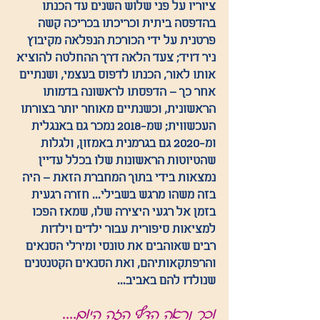
ציוריו על פני שלוש השנים עד הכנתו 
בהדפסה ביתית וכריכתו בכריכה קשה 
פרטנית על ידי הכורכת הנפלאה מקיבוץ 
ניר דויד; צעד הלאה דרך ההחלטה להוציא 
אותו לאור, הכנתו לדפוס בעצמי, ושנתיים 
אחר כך – הדפסתו לראשונה בדמותו 
הראשונית, וכשנתיים מאוחר יותר בצורתו 
העכשווית; שמ-2018 נמכר גם באנגלית 
ומ-2020 גם בגרמנית באמזון, ולגלות 
שהטיוטות הראשונות שלו בכלל עדיין 
נמצאות בידי בתוך המחברת הזאת – היה 
בזה משהו מרגש בשבילי... חזרה רגעית 
בזמן אל רגעי היצירה שלו, שמאז הפכו 
למציאות סיפורית עבור ילדים וילדות 
רבים שאוהבים את טונסי ומירלי הסנאים 
והרפתקאותיהם, ואת הסנאים הקטנטנים 
שנולדו להם באביב...
וכך נראה הדף הזה היום.... 