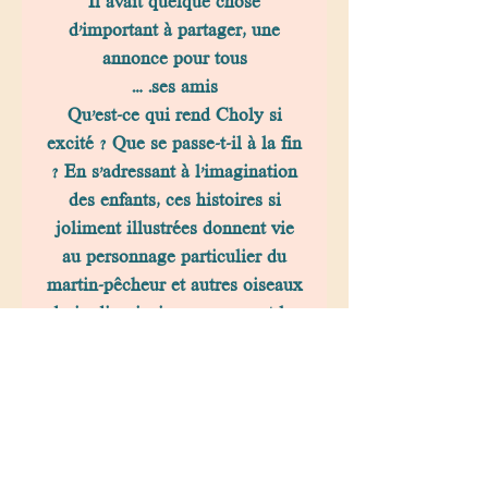
Il avait quelque chose
d’important à partager, une
annonce pour tous
ses amis. …
Qu’est-ce qui rend Choly si
excité ? Que se passe-t-il à la fin
? En s’adressant à l’imagination
des enfants, ces histoires si
joliment illustrées donnent vie
au personnage particulier du
martin-pêcheur et autres oiseaux
du jardin qinsi encourageant les
enfants à observer mère-nature et
apprécier les animaux. Les
jeunes enfants vont adorer ce
récit si spécial.