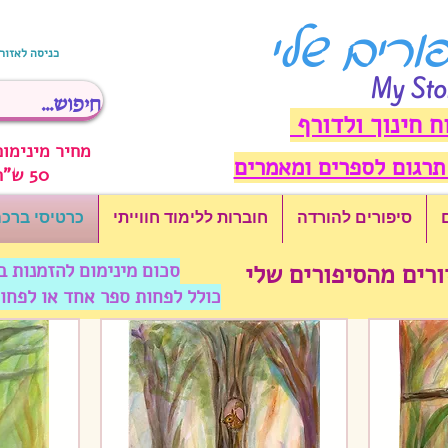
פורים שלי
כניסה לאזור
My Sto
ח חינוך ולדורף
מחיר מינימום
תרגום לספרים ומאמרים
50 ש"ח לפני משלוח
סיפורים להורדה
חוברות ללימוד חווייתי
כרטיסי ברכ
ורים מהסיפורים שלי
סכום מינימום להזמנות באתר זה: 50 ש"
כולל לפחות ספר אחד או לפחות 4 כרטיסי ברכה, תודה על ההב