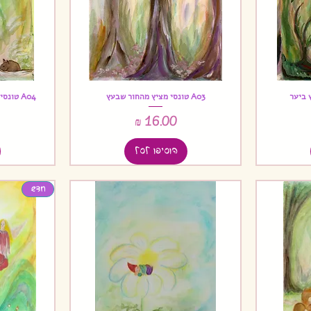
A03 טונסי מציץ מהחור שבעץ
A04 טונסי הסנאי רואה עכברון רץ בשלג
תצוגה מהירה
מחיר
הוסיפו לסל
חדש