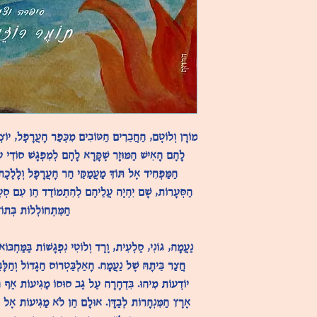
מוֹרָן וְלוֹטֶם, הַחֲבֵרִים הַטּוֹבִים מִכְּפַר הָעֲרָפֶל, יוֹצְ
לָהֶם הָאִישׁ הַמּוּזָר שֶׁקָּרָא לָהֶם לְמִפְגָּשׁ סוֹדִי עִ
הַמַּפְחִיד אֶל תּוֹךְ מַעֲמַקֵּי הַר הָעֲרָפֶל וְלָלֶכֶ
הַסְּעָרוֹת, שָׁם יִהְיֶה עֲלֵיהֶם לְהִתְמוֹדֵד הֵן עִם סְעָ
הַמִּתְחוֹלְלוֹת בְּתוֹך
נַעֲמָה, גּוֹנִי, סַלְעִית, וֶרֶד וְלוֹטִי נִפְגָּשׁוֹת בַּמַּחְבּוֹא
חֲצַר בֵּיתָהּ שֶׁל נַעֲמָה. הָאַלְבַּטְרוֹס הַגָּדוֹל וְהַלָּב
יוֹדְעוֹת מִיהוּ. בִּדְהָרָה עַל גַּב סוּסוֹ מַגִּיעוֹת אַף ה
אֶרֶץ הַמִּנְהָרוֹת לְבַדָּן. אוּלָם הֵן לֹא מַגִּיעוֹת אֶל עֵמֶ