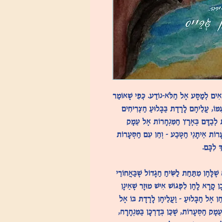
אִים לְמַסָּע אֶל הַלֹּא-נוֹדַע. כְּפִי שֶׁאוֹמֵר
מּוֹ, עֲלֵיהֶם לָרֶדֶת בַּבָּלוּעַ הַצְּרִיחִים
ת לְבַדָּם בְּאֶרֶץ הַמִּנְהָרוֹת אֶל עֵמֶק
רוֹת אֵיתָנֵי הַטֶּבַע – וְהֵן עִם הַסְּעָרוֹת
ְ לִבָּם.
 שֶׁלָּהֶן מִתַּחַת לַשִּׂיחַ הַגָּדוֹל שֶׁבַּאֲחוֹרֵי
ָן קָרָא לָהֶן לִפְגּוֹשׁ אִישׁ מוּזָר שֶׁאֵינָן
ֵן אֶל הַבָּלוּעַ – וַעֲלֵיהֶן לָרֶדֶת בּוֹ אֶל
ק הַסְּעָרוֹת, שֶׁכֵּן בְּדַרְכָּן בַּמִּנְהָרָה,