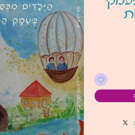
עמק
ת
ר