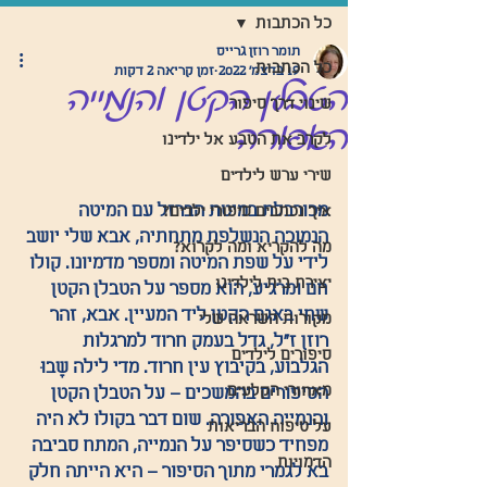
כל הכתבות
תומר רוזן גרייס
כל הכתבות
19 בדצמ׳ 2022
זמן קריאה 2 דקות
הטבלן הקטן והנמייה
שינוי דרך סיפור
האפורה
לקרב את הטבע אל ילדינו
שירי ערש לילדים
מכורבלת במיטת הברזל עם המיטה 
איך נכתבים סיפורי ילדים?
הנמוכה הנשלפת מתחתיה, אבא שלי יושב 
מה להקריא ומה לקרוא?
לידי על שפת המיטה ומספר מדמיונו. קולו 
יצירת בית לילדינו
חם ומרגיע, הוא מספר על הטבלן הקטן 
שחי באגם הקטן ליד המעיין. אבא, זהר 
מקורות השראה שלי
רוזן ז"ל, גדל בעמק חרוד למרגלות 
סיפורים לילדים
הגלבוע, בקיבוץ עין חרוד. מדי לילה שָבוּ 
מאחורי הקלעים
הסיפורים בהמשכים – על הטבלן הקטן 
והנמייה האפורה. שום דבר בקולו לא היה 
על טיפוח הבריאות
מפחיד כשסיפר על הנמייה, המתח סביבה 
הדמויות
בא לגמרי מתוך הסיפור – היא הייתה חלק 